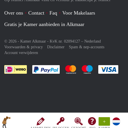
Over ons
Contact
Faq
Voor Makelaars
Gratis je Kamer aanbieden in Alkmaar
© 2026 - Kamer Alkmaar - KvK nr. 02094127 –
Nederland
Voorwaarden & privacy
Disclaimer
Spam & nep-accounts
Account verwijderen
Je rekent gemakkelijk af met Paypal
Je rekent gemakkelijk af met M
Je rekent gemakkelij
Je re
+