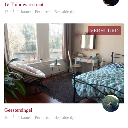
1e Tuindwarsstraat
2
12 m
· 1 kamer · Per direct - Bepaalde tijd
VERHUURD
Lilia
Geestersingel
2
16 m
· 1 kamer · Per direct - Bepaalde tijd