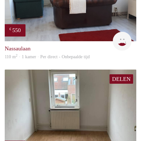
550
€
Josje
Nassaulaan
2
110 m
· 1 kamer · Per direct - Onbepaalde tijd
DELEN