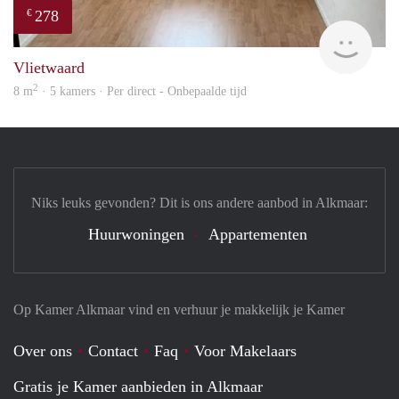
278
€
Geo
Vlietwaard
2
8 m
· 5 kamers · Per direct - Onbepaalde tijd
Niks leuks gevonden? Dit is ons andere aanbod in Alkmaar:
Huurwoningen
Appartementen
Op Kamer Alkmaar vind en verhuur je makkelijk je Kamer
Over ons
Contact
Faq
Voor Makelaars
Gratis je Kamer aanbieden in Alkmaar