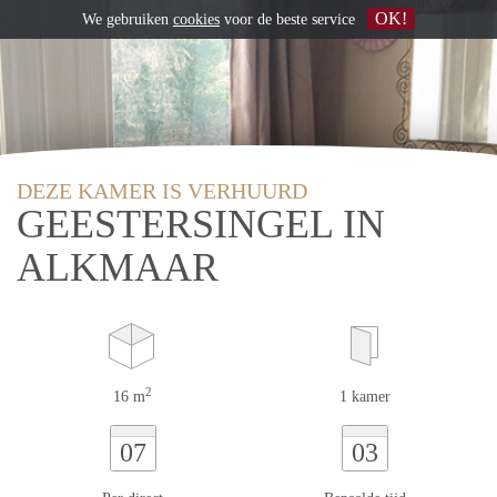
OK!
We gebruiken
cookies
voor de beste service
DEZE KAMER IS VERHUURD
GEESTERSINGEL IN
ALKMAAR
2
16 m
1 kamer
07
03