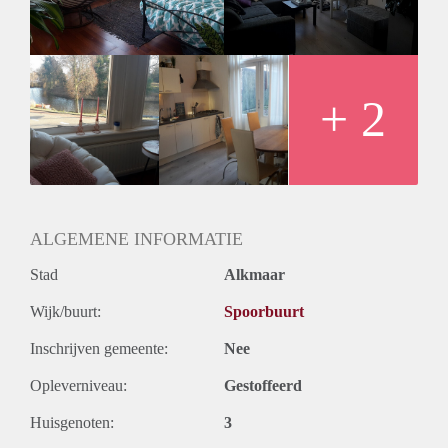
Groetjes Lilian
* vanaf het huis is het 6 minuten lopen naar het station en 11
minuten naar het Waagplein
+ 2
ALGEMENE INFORMATIE
Stad
Alkmaar
Wijk/buurt:
Spoorbuurt
Inschrijven gemeente:
Nee
Opleverniveau:
Gestoffeerd
Huisgenoten:
3