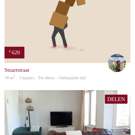
620
€
Dako
Stuartstraat
2
18 m
· 3 kamers · Per direct - Onbepaalde tijd
DELEN