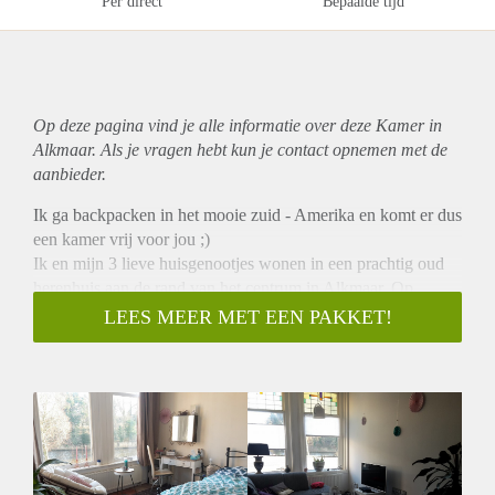
Per direct
Bepaalde tijd
Op deze pagina vind je alle informatie over deze Kamer in
Alkmaar. Als je vragen hebt kun je contact opnemen met de
aanbieder.
Ik ga backpacken in het mooie zuid - Amerika en komt er dus
een kamer vrij voor jou ;)
Ik en mijn 3 lieve huisgenootjes wonen in een prachtig oud
herenhuis aan de rand van het centrum in Alkmaar. Op
loopafstand dus van de winkels, waagplein en alle andere
LEES MEER MET EEN PAKKET!
gezelligheid :) Je gaat samen wonen met 2 jongens en 1 dame
23/24 jaar. Twee studeren en werken en een werkt.
We hebben geen huisdieren en roken niet binnen. Wel
houden we wel van gezelligheid en drinken graag een
drankje samen :). Maar je bent geheel vrij om je eigen ding te
doen.
lijkt het je wat ? stuur me een berichtje