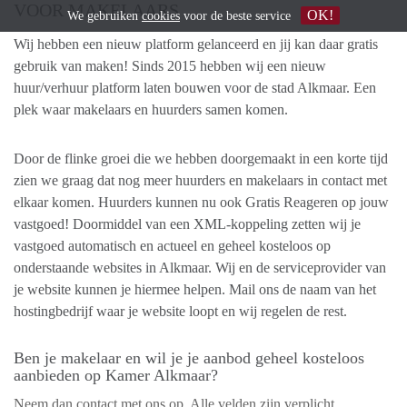
VOOR MAKELAARS
OK!
We gebruiken
cookies
voor de beste service
Wij hebben een nieuw platform gelanceerd en jij kan daar gratis
gebruik van maken! Sinds 2015 hebben wij een nieuw
huur/verhuur platform laten bouwen voor de stad Alkmaar. Een
plek waar makelaars en huurders samen komen.
Door de flinke groei die we hebben doorgemaakt in een korte tijd
zien we graag dat nog meer huurders en makelaars in contact met
elkaar komen. Huurders kunnen nu ook Gratis Reageren op jouw
vastgoed! Doormiddel van een XML-koppeling zetten wij je
vastgoed automatisch en actueel en geheel kosteloos op
onderstaande websites in Alkmaar. Wij en de serviceprovider van
je website kunnen je hiermee helpen. Mail ons de naam van het
hostingbedrijf waar je website loopt en wij regelen de rest.
Ben je makelaar en wil je je aanbod geheel kosteloos
aanbieden op Kamer Alkmaar?
Neem dan contact met ons op. Alle velden zijn verplicht.