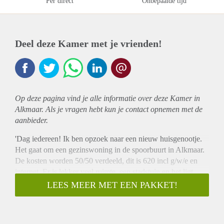
Per direct
Onbepaalde tijd
Deel deze Kamer met je vrienden!
Op deze pagina vind je alle informatie over deze Kamer in
Alkmaar. Als je vragen hebt kun je contact opnemen met de
aanbieder.
'Dag iedereen! Ik ben opzoek naar een nieuw huisgenootje.
Het gaat om een gezinswoning in de spoorbuurt in Alkmaar.
De kosten worden 50/50 verdeeld, dit is 620 incl g/w/e en
internet. Er is lekker veel ruimte, een stadstuin en het ligt
precies tussen het station en het centrum in. Voor meer
LEES MEER MET EEN PAKKET!
vragen kan je mij altijd even een berichtje sturen.'