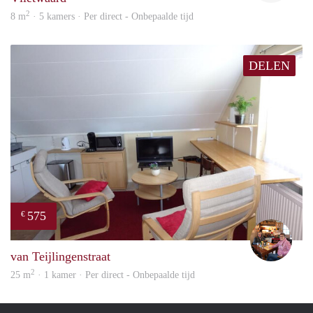
2
8 m
· 5 kamers · Per direct - Onbepaalde tijd
DELEN
575
€
Carla
van Teijlingenstraat
2
25 m
· 1 kamer · Per direct - Onbepaalde tijd