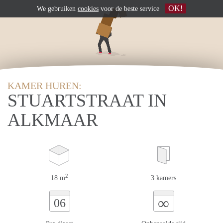
OK!
We gebruiken
cookies
voor de beste service
KAMER HUREN:
STUARTSTRAAT IN
ALKMAAR
2
18 m
3 kamers
∞
06