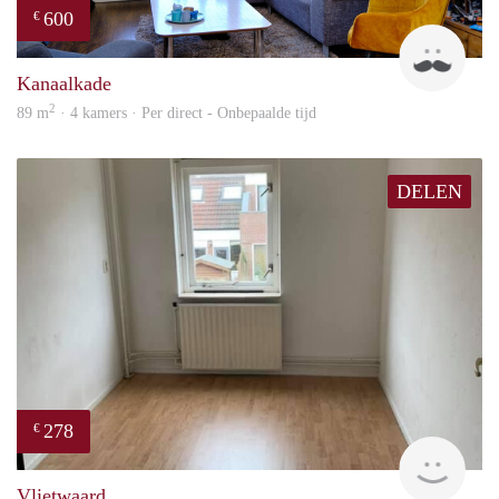
600
€
Twa
Kanaalkade
2
89 m
· 4 kamers · Per direct - Onbepaalde tijd
DELEN
278
€
Geo
Vlietwaard