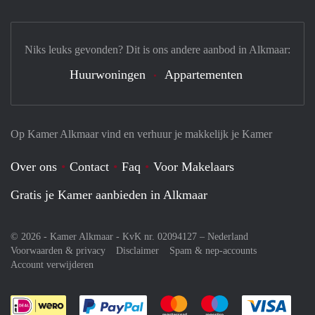
Niks leuks gevonden? Dit is ons andere aanbod in Alkmaar:
Huurwoningen
Appartementen
Op Kamer Alkmaar vind en verhuur je makkelijk je Kamer
Over ons
Contact
Faq
Voor Makelaars
Gratis je Kamer aanbieden in Alkmaar
© 2026 - Kamer Alkmaar - KvK nr. 02094127 –
Nederland
Voorwaarden & privacy
Disclaimer
Spam & nep-accounts
Account verwijderen
Je rekent gemakkelijk af met Paypal
Je rekent gemakkelijk af met M
Je rekent gemakkelij
Je re