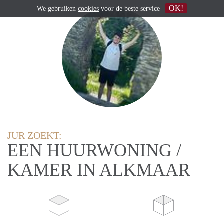
OK!
We gebruiken
cookies
voor de beste service
JUR ZOEKT:
EEN HUURWONING /
KAMER IN ALKMAAR