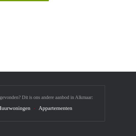
 gevonden? Dit is ons andere aanbod in Alkmaar:
Huurwoningen
Appartementen