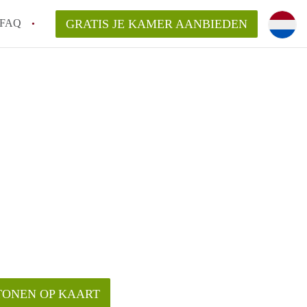
FAQ
GRATIS JE KAMER AANBIEDEN
 te vinden!
r!
van KamerAlkmaar?
arsvergoeding/bemiddelingsvergoeding?
TONEN OP KAART