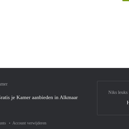
amer
Niks leuks
ratis je Kamer aanbieden in Alkmaar
unts
Account verwijderen