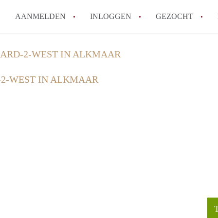
AANMELDEN
INLOGGEN
GEZOCHT
Tips: om in Alkmaar een kamer
ARD-2-WEST IN ALKMAAR
How to translate KamerAlkmaa
2-WEST IN ALKMAAR
Wat is KamerAlkmaar?
Wat is de privacyverklaring 
Berekent KamerAlkmaar makela
Alle veelgestelde vragen