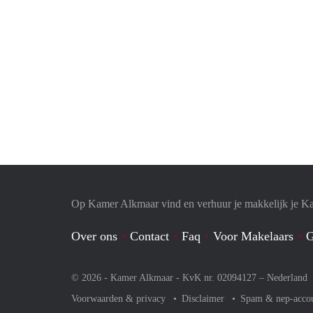
Op Kamer Alkmaar vind en verhuur je makkelijk je K
Over ons
Contact
Faq
Voor Makelaars
G
© 2026 - Kamer Alkmaar - KvK nr. 02094127 –
Nederland
Voorwaarden & privacy
Disclaimer
Spam & nep-acco