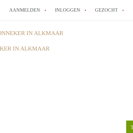
AANMELDEN
INLOGGEN
GEZOCHT
Tips: om in Alkmaar een kamer
ONNEKER IN ALKMAAR
How to translate KamerAlkmaa
KER IN ALKMAAR
Wat is KamerAlkmaar?
Wat is de privacyverklaring 
Berekent KamerAlkmaar makela
Alle veelgestelde vragen