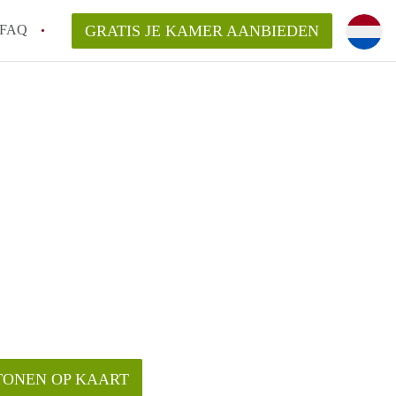
FAQ
GRATIS JE KAMER AANBIEDEN
 te vinden!
r!
van KamerAlkmaar?
arsvergoeding/bemiddelingsvergoeding?
TONEN OP KAART