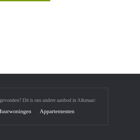
 gevonden? Dit is ons andere aanbod in Alkmaar:
Huurwoningen
Appartementen