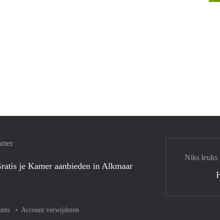
amer
Niks leuks
ratis je Kamer aanbieden in Alkmaar
unts
Account verwijderen