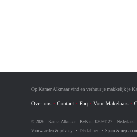
Op Kamer Alkmaar vind en verhuur je makkelijk je K
Over ons
Contact
Faq
Voor Makelaars
G
© 2026 - Kamer Alkmaar - KvK nr. 02094127 –
Nederland
Voorwaarden & privacy
Disclaimer
Spam & nep-acco