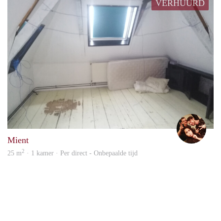
VERHUURD
Mich
Mient
2
25 m
· 1 kamer · Per direct - Onbepaalde tijd